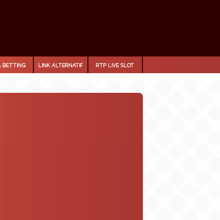
 BETTING
LINK ALTERNATIF
RTP LIVE SLOT