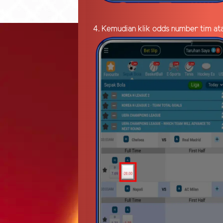
4. Kemudian klik odds number tim ata