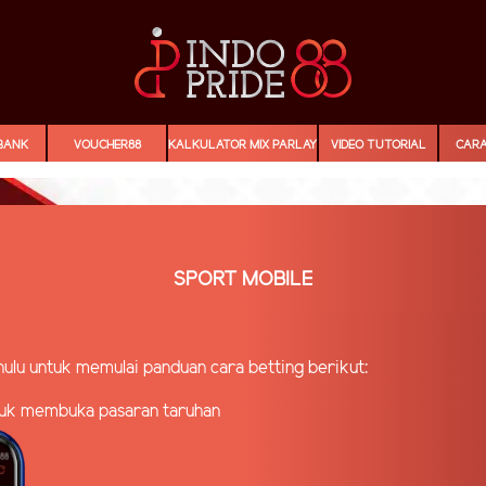
BANK
VOUCHER88
KALKULATOR MIX PARLAY
VIDEO TUTORIAL
CARA
SPORT MOBILE
ahulu untuk memulai panduan cara betting berikut:
ntuk membuka pasaran taruhan