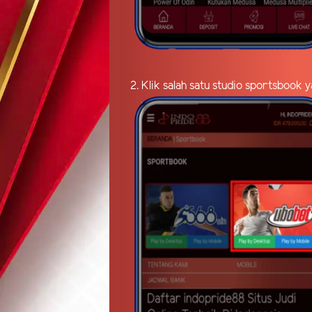
2. Klik salah satu studio sportsbook y