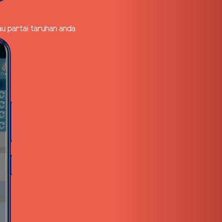
u partai taruhan anda