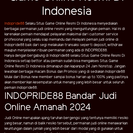
Indonesia
Indopride88
Selaku Situs Game Online Resmi Di Indonesia menyediakan
berbagai permainan judi online resmi yang menguntungkan pemain. Hal ini di
karenakan pemain mendapat pelayanan maksimal dari customer service
profesional yang selalu siap memandu dan melayani pemain judi online di
Indopride88 baik dari segi melakukan transaksi seperti deposit, withdraw
maupun menjelaskan ribuan permainan yang ada di INDOPRIDE88.
Hanya dengan bergabung di Indopride88 selaku Situs Game Online Resmi Di
Indonesia setiap bettor atau pemain sudah bisa mengakses Situs Game
Online Resmi Di Indonesia dimanapun dan kapanpun 24 Jam Nonstop. Jangan
lewatkan berbagai macam Bonus dan Promosi yang di sediakan Indopride88
Mulai dari Bonus new member sampai bonus harian up to 100% yang pastinya
akan memberikan kesempatan untuk menang yang lebih besar untuk seluruh
pemain Indopride88.
INDOPRIDE88 Bandar Judi
Online Amanah 2024
Judi Online merupakan ajang taruhan bergengsi yang tentunya memiliki resiko
yang besar, namun di balik resiko tersebut, permainan judi online menawarkan
keuntungan dalam jumlah yang lebih besar dari modal yang di gunakan untuk