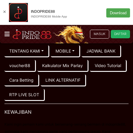
×
INDOPRIDE88
Download
INDOPRIDE88 Mobile App
MASUK
DAFTAR
TENTANG KAMI
MOBILE
JADWAL BANK
voucher88
Kalkulator Mix Parlay
Video Tutorial
Cara Betting
LINK ALTERNATIF
RTP LIVE SLOT
KEWAJIBAN
Kami ingin pemain kami untuk bersenang-senang bermain di indopride88,
sehingga kami mendorong game yang bertanggung jawab. Kami