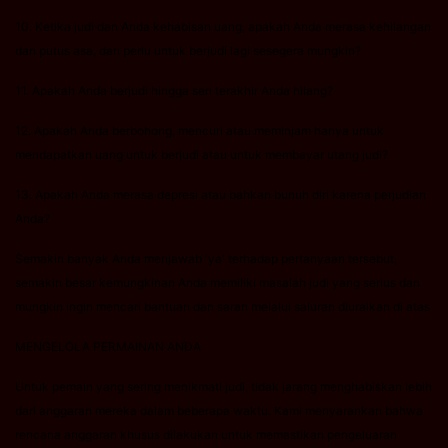
10. Ketika judi dan Anda kehabisan uang, apakah Anda merasa kehilangan
dan putus asa, dan perlu untuk berjudi lagi sesegera mungkin?
11. Apakah Anda berjudi hingga sen terakhir Anda hilang?
12. Apakah Anda berbohong, mencuri atau meminjam hanya untuk
mendapatkan uang untuk berjudi atau untuk membayar utang judi?
13. Apakah Anda merasa depresi atau bahkan bunuh diri karena perjudian
Anda?
Semakin banyak Anda menjawab 'ya' terhadap pertanyaan tersebut,
semakin besar kemungkinan Anda memiliki masalah judi yang serius dan
mungkin ingin mencari bantuan dan saran melalui saluran diuraikan di atas
MENGELOLA PERMAINAN ANDA
Untuk pemain yang sering menikmati judi, tidak jarang menghabiskan lebih
dari anggaran mereka dalam beberapa waktu. Kami menyarankan bahwa
rencana anggaran khusus dilakukan untuk memastikan pengeluaran