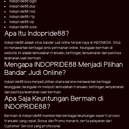
indopride88 login
indopride88 plus
indopride88 red
indopride88 rtp
indopride88 vip
indopride88 zone
Apa Itu Indopride88?
Indopride88 adalah situs bandar judi online terpercaya di INDONESIA. Situs
ini menawarkan berbagai jenis permainan online. Keungulan bermain di
website ini adalah kemudahan transaksi, bettingan, kenyamanan dan pastinya
keamanan saat bermain.
Mengapa INDOPRIDE88 Menjadi Pilihan
Bandar Judi Online?
Indopride88 bisa menjadi pilihan utama karena menawarkan berbagai
keunggulan, keungulan ini meliputi kemudahan transaksi, bettingan, kenyamanan
dan pastinya keamanan saat bermain.
Apa Saja Keuntungan Bermain di
INDOPRIDE88?
Bermain di Indopride88 memberikan berbagai keuntungan seperti proses
transaksi yang cepat, Bonus dan Promo menarik, serta pelayanan dari
Customer Service yang profesional.