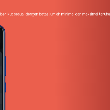
 berikut sesuai dengan batas jumlah minimal dan maksimal taruha