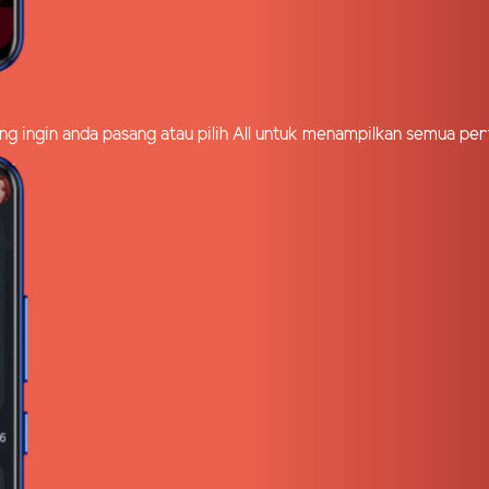
ang ingin anda pasang atau pilih All untuk menampilkan semua per