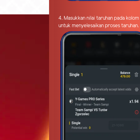
4. Masukkan nilai taruhan pada kolom
untuk menyelesaikan proses taruhan.